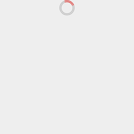
Editor:
Tazkiya Fadhiilah Khoirunnisa
Tags:
hybrid
mahasiswa
Unisba
wisuda
Previous:
Pedagang Keluhkan Keamanan Kantin Deret
Pasca Renovasi
Next:
Arak-Arakan Wisuda Hybrid Sebabkan
Kerumunan Hingga Sanksi Akademik Bagi
Mahasiswa Teknik
Tinggalkan Balasan
Alamat email Anda tidak akan dipublikasikan.
Ruas
yang wajib ditandai
*
Komentar
*