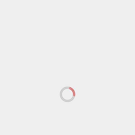
Reporter:
Dandi Pangestu Rusyanadi/SM
Penulis:
Siska Vania/SM
Editor:
Violetta Kahyang Lestari Fauzi/SM
Tags:
aksi
mahasiswa
prabowo
rupiah menurun
Previous:
Warga Pegunungan Jawa Barat Tolak Rencana
Ekspansi Geothermal
Next:
Euforia Konser di Tengah Tekanan Ekonomi
Indonesia