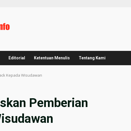
Editorial
Ketentuan Menulis
Tentang Kami
back Kepada Wisudawan
askan Pemberian
Wisudawan