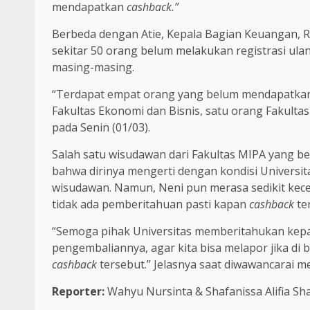
mendapatkan
cashback.”
Berbeda dengan Atie, Kepala Bagian Keuangan, 
sekitar 50 orang belum melakukan registrasi ula
masing-masing.
“Terdapat empat orang yang belum mendapatk
Fakultas Ekonomi dan Bisnis, satu orang Fakulta
pada Senin (01/03).
Salah satu wisudawan dari Fakultas MIPA yang 
bahwa dirinya mengerti dengan kondisi Universi
wisudawan. Namun, Neni pun merasa sedikit ke
tidak ada pemberitahuan pasti kapan
cashback
te
“Semoga pihak Universitas memberitahukan kepa
pengembaliannya, agar kita bisa melapor jika d
cashback
tersebut.” Jelasnya saat diwawancarai m
Reporter:
Wahyu Nursinta & Shafanissa Alifia Sha