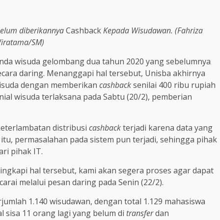
Belum diberikannya
Cashback
Kepada Wisudawan. (Fahriza
iratama/SM)
nda wisuda gelombang dua tahun 2020 yang sebelumnya
secara daring. Menanggapi hal tersebut, Unisba akhirnya
wisuda dengan memberikan
cashback
senilai 400 ribu rupiah
al wisuda terlaksana pada Sabtu (20/2), pemberian
keterlambatan distribusi
cashback
terjadi karena data yang
itu, permasalahan pada sistem pun terjadi, sehingga pihak
i pihak IT.
yingkapi hal tersebut, kami akan segera proses agar dapat
arai melalui pesan daring pada Senin (22/2).
rjumlah 1.140 wisudawan, dengan total 1.129 mahasiswa
al sisa 11 orang lagi yang belum di
transfer
dan