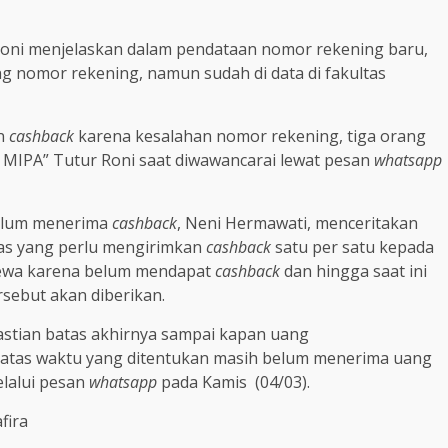
Roni menjelaskan dalam pendataan nomor rekening baru,
ng nomor rekening, namun sudah di data di fakultas
an
cashback
karena kesalahan nomor rekening, tiga orang
s MIPA” Tutur Roni saat diwawancarai lewat pesan
whatsapp
belum menerima
cashback
, Neni Hermawati, menceritakan
tas yang perlu mengirimkan
cashback
satu per satu kepada
cewa karena belum mendapat
cashback
dan hingga saat ini
rsebut akan diberikan.
stian batas akhirnya sampai kapan uang
i batas waktu yang ditentukan masih belum menerima uang
elalui pesan
whatsapp
pada Kamis (04/03).
fira