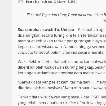
Suara Mahasiswa
Maret 4, 2021
Illustrasi Toga dan Uang Tunai mencerminkan 
W
Suaramahasiswa.info, Unisba
– Perubahan age
dicanangkan secara luring kini telah terlaksana 
membuat kebijakan terkait pengurangan biaya 
kepada calon wisudawan. Namun, hingga seremoni
cashback
tersebut belum diterima secara merata.
Wakil Rektor II, Atie Rohaeti menuturkan bahwa 
diberikan oleh wisudawan kurang lengkap. Selain 
keuangan terlambat menerima data mahasiswa dar
“Banyak data yang telat kami terima dari IT, men
diterima oleh mahasiswa.” Kata Atih saat diwawanc
Terkait data wisudawan yang masuk dari PSIT be
yang telah mendapatkan
cashback.
“Artinya tingg