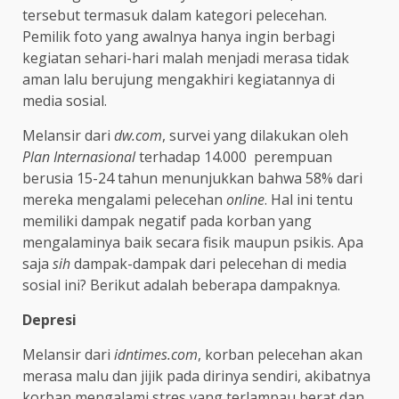
tersebut termasuk dalam kategori pelecehan.
Pemilik foto yang awalnya hanya ingin berbagi
kegiatan sehari-hari malah menjadi merasa tidak
aman lalu berujung mengakhiri kegiatannya di
media sosial.
Melansir dari
dw.com
, survei yang dilakukan oleh
Plan Internasional
terhadap 14.000 perempuan
berusia 15-24 tahun menunjukkan bahwa 58% dari
mereka mengalami pelecehan
online
. Hal ini tentu
memiliki dampak negatif pada korban yang
mengalaminya baik secara fisik maupun psikis. Apa
saja
sih
dampak-dampak dari pelecehan di media
sosial ini? Berikut adalah beberapa dampaknya.
Depresi
Melansir dari
idntimes.com
, korban pelecehan akan
merasa malu dan jijik pada dirinya sendiri, akibatnya
korban mengalami stres yang terlampau berat dan