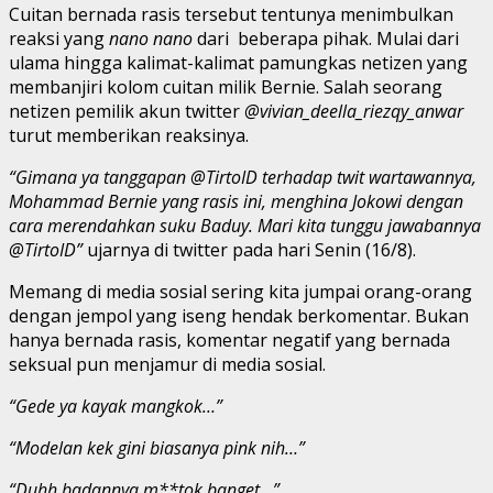
Cuitan bernada rasis tersebut tentunya menimbulkan
reaksi yang
nano nano
dari beberapa pihak. Mulai dari
ulama hingga kalimat-kalimat pamungkas netizen yang
membanjiri kolom cuitan milik Bernie. Salah seorang
netizen pemilik akun twitter
@vivian_deella_riezqy_anwar
turut memberikan reaksinya.
“Gimana ya tanggapan @TirtoID terhadap twit wartawannya,
Mohammad Bernie yang rasis ini, menghina Jokowi dengan
cara merendahkan suku Baduy. Mari kita tunggu jawabannya
@TirtoID”
ujarnya di twitter pada hari Senin (16/8).
Memang di media sosial sering kita jumpai orang-orang
dengan jempol yang iseng hendak berkomentar. Bukan
hanya bernada rasis, komentar negatif yang bernada
seksual pun menjamur di media sosial.
“Gede ya kayak mangkok…”
“Modelan kek gini biasanya pink nih…”
“Duhh badannya m**tok banget…”