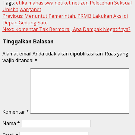
Tags:
etika
mahasiswa
netiket
netizen
Pelecehan Seksual
Unisba
warganet
Continue
Previous:
Menuntut Pemerintah, PRMB Lakukan Aksi di
Depan Gedung Sate
Reading
Next:
Komentar Tak Bermoral, Apa Dampak Negatifnya?
Tinggalkan Balasan
Alamat email Anda tidak akan dipublikasikan.
Ruas yang
wajib ditandai
*
Komentar
*
Nama
*