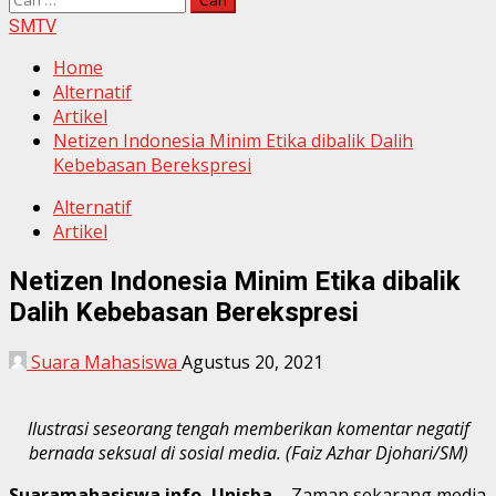
untuk:
SMTV
Home
Alternatif
Artikel
Netizen Indonesia Minim Etika dibalik Dalih
Kebebasan Berekspresi
Alternatif
Artikel
Netizen Indonesia Minim Etika dibalik
Dalih Kebebasan Berekspresi
Suara Mahasiswa
Agustus 20, 2021
llustrasi seseorang tengah memberikan komentar negatif
bernada seksual di sosial media. (Faiz Azhar Djohari/SM)
Suaramahasiswa.info, Unisba –
Zaman sekarang media