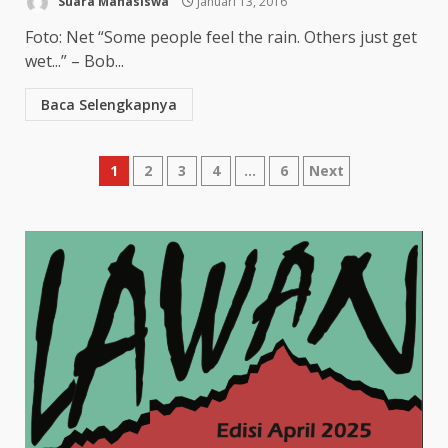
Suara Mahasiswa
Januari 13, 2016
Foto: Net “Some people feel the rain. Others just get
wet...” – Bob...
Baca Selengkapnya
1
2
3
4
…
6
Next