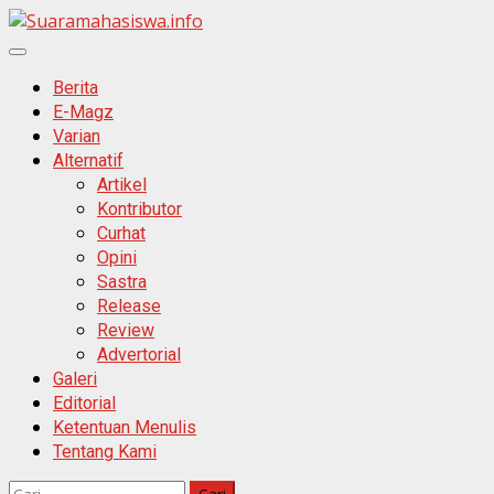
Skip
to
Primary
content
Menu
Berita
E-Magz
Varian
Alternatif
Artikel
Kontributor
Curhat
Opini
Sastra
Release
Review
Advertorial
Galeri
Editorial
Ketentuan Menulis
Tentang Kami
Cari