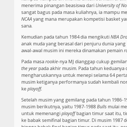
menerima pinangan beasiswa dari
University of No
sangat bagus pada masa kuliahnya, ia mampu me
NCAA
yang mana merupakan kompetisi basket yang
sana.
Kemudian pada tahun 1984 dia mengikuti
NBA Dra
anak muda yang berasal dari penjuru dunia yan
awal-awal musim ini mereka dinamakan pemain
r
Pada masa
rookie
-nya MJ dianggap cukup gemil
the year
pada akhir musim. Pada tahun keduanya di
mengharuskannya untuk menepi selama 64 pertand
musim ketiganya performanya sudah kembali no
ke
playoff.
Setelah musim yang gemilang pada tahun 1986-1
musim berikutnya, yaitu 1987-1988
Bulls
mulai me
untuk memenangi
playoff
bagian timur saat itu,
ke babak semifinal bagian timur. Di musim 198