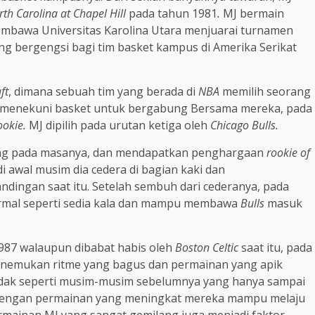
rth Carolina at Chapel Hill
pada tahun 1981
.
MJ bermain
mbawa Universitas Karolina Utara menjuarai turnamen
 bergengsi bagi tim basket kampus di Amerika Serikat
ft
, dimana sebuah tim yang berada di
NBA
memilih seorang
g menekuni basket untuk bergabung Bersama mereka, pada
ookie.
MJ dipilih pada urutan ketiga oleh
Chicago Bulls.
ang pada masanya, dan mendapatkan penghargaan
rookie of
 awal musim dia cedera di bagian kaki dan
ingan saat itu. Setelah sembuh dari cederanya, pada
rmal seperti sedia kala dan mampu membawa
Bulls
masuk
987 walaupun dibabat habis oleh
Boston Celtic
saat itu, pada
nemukan ritme yang bagus dan permainan yang apik
 tidak seperti musim-musim sebelumnya yang hanya sampai
7 dengan permainan yang meningkat mereka mampu melaju