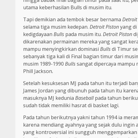
hingga babak final bagian timur pada saat itu, 
utama keberhasilan Bulls di musim itu.
Tapi demikian ada tembok besar bernama
Detroit
selama tiga musim kedepan.
Detroit Piston
yang di
kedigdayaan
Bulls
pada musim itu.
Detroit Piston
di
dikarenakan permainan mereka yang sangat ker
mampu menyingkirkan dominasi
Bulls
di Timur se
sebanyak tiga kali di Final bagian timur dari m
musim 1989-1990
Bulls
sangat dipercaya mampu m
Phill Jackson
.
Setelah kesuksesan MJ pada tahun itu terjadi ba
James Jordan yang dibunuh pada tahun itu karen
masuknya MJ kedunia
Baseball
pada tahun beriku
sudah tidak memiliki hasrat di basket lagi.
Pada tahun berikutnya yakni tahun 1994 ia mer
karena mendiang ayahnya yang sejak dulu ingin 
yang kontroversial ini sungguh menggemparkan 