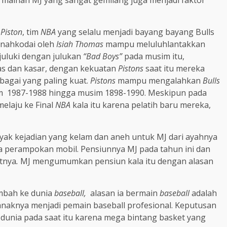
permainan MJ yang sangat gemilang juga menjadi faktor
 Piston
, tim
NBA
yang selalu menjadi bayang bayang Bulls
 nahkodai oleh
Isiah Thomas
mampu meluluhlantakkan
juluki dengan julukan
“Bad Boys”
pada musim itu,
as dan kasar, dengan kekuatan
Pistons
saat itu mereka
bagai yang paling kuat.
Pistons
mampu mengalahkan
Bulls
usim 1987-1988 hingga musim 1898-1990. Meskipun pada
elaju ke Final
NBA
kala itu karena pelatih baru mereka,
nyak kejadian yang kelam dan aneh untuk MJ dari ayahnya
a perampokan mobil. Pensiunnya MJ pada tahun ini dan
tnya
.
MJ mengumumkan pensiun kala itu dengan alasan
ambah ke dunia
baseball,
alasan ia bermain
baseball
adalah
anaknya menjadi pemain baseball profesional. Keputusan
dunia pada saat itu karena mega bintang basket yang