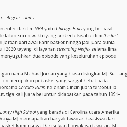
Los Angeles Times
menter dari tim
NBA
yaitu
Chicago Bulls
yang berhasil
li dalam kurun waktu yang berbeda. Kisah di film
the last
 Jordan dari awal karir basket hingga jadi juara dunia
 juli 2020 tayang di layanan
streaming Netflix
selama lima
a menyuguhkan dua episode yang keseluruhan episode
dengan nama Michael Jordan yang biasa disingkat MJ. Seoran
at ini merupakan pebasket yang sangat hebat pada
Bersama
Chicago Bulls
. Ke-enam Cincin juara tersebut ia
ut, tiga kali juara beruntun didapatkan pada tahun 1991-
 Laney High School
yang berada di Carolina utara Amerika
MA-nya MJ mendapatkan banyak tawaran beasiswa dari
 basket kampusnya. Dari sekian banyaknya tawaran, MJ