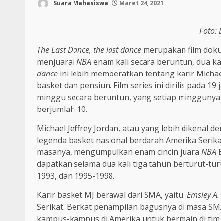
Suara Mahasiswa
Maret 24, 2021
Foto: 
The Last Dance, the last dance
merupakan film doku
menjuarai
NBA
enam kali secara beruntun, dua ka
dance
ini lebih memberatkan tentang karir Michael
basket dan pensiun. Film series ini dirilis pada 19
minggu secara beruntun, yang setiap mingguny
berjumlah 10.
Michael Jeffrey Jordan, atau yang lebih dikenal 
legenda basket nasional berdarah Amerika Serik
masanya, mengumpulkan enam cincin juara
NBA
dapatkan selama dua kali tiga tahun berturut-tur
1993, dan 1995-1998.
Karir basket MJ berawal dari SMA, yaitu
Emsley A.
Serikat. Berkat penampilan bagusnya di masa S
kampus-kampus di Amerika untuk bermain di tim