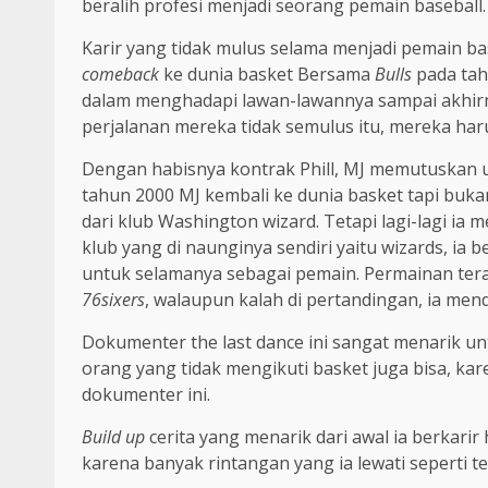
beralih profesi menjadi seorang pemain baseball.
Karir yang tidak mulus selama menjadi pemain b
comeback
ke dunia basket Bersama
Bulls
pada tahu
dalam menghadapi lawan-lawannya sampai akhirny
perjalanan mereka tidak semulus itu, mereka haru
Dengan habisnya kontrak Phill, MJ memutuskan u
tahun 2000 MJ kembali ke dunia basket tapi buka
dari klub Washington wizard. Tetapi lagi-lagi i
klub yang di naunginya sendiri yaitu wizards, ia 
untuk selamanya sebagai pemain. Permainan terak
76sixers
, walaupun kalah di pertandingan, ia mend
Dokumenter the last dance ini sangat menarik unt
orang yang tidak mengikuti basket juga bisa, k
dokumenter ini.
Build up
cerita yang menarik dari awal ia berkarir
karena banyak rintangan yang ia lewati seperti 