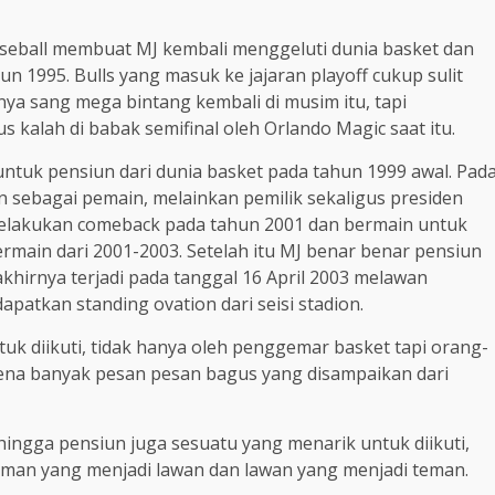
aseball membuat MJ kembali menggeluti dunia basket dan
n 1995. Bulls yang masuk ke jajaran playoff cukup sulit
a sang mega bintang kembali di musim itu, tapi
s kalah di babak semifinal oleh Orlando Magic saat itu.
ntuk pensiun dari dunia basket pada tahun 1999 awal. Pad
n sebagai pemain, melainkan pemilik sekaligus presiden
a melakukan comeback pada tahun 2001 dan bermain untuk
bermain dari 2001-2003. Setelah itu MJ benar benar pensiun
hirnya terjadi pada tanggal 16 April 2003 melawan
apatkan standing ovation dari seisi stadion.
uk diikuti, tidak hanya oleh penggemar basket tapi orang-
arena banyak pesan pesan bagus yang disampaikan dari
 hingga pensiun juga sesuatu yang menarik untuk diikuti,
teman yang menjadi lawan dan lawan yang menjadi teman.