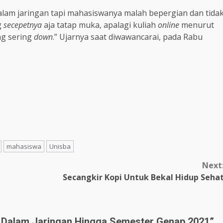
am jaringan tapi mahasiswanya malah bepergian dan tida
g
secepetnya
aja tatap muka, apalagi kuliah
online
menurut
ng sering
down
.” Ujarnya saat diwawancarai, pada Rabu
mahasiswa
Unisba
Next
Secangkir Kopi Untuk Bekal Hidup Seha
h Dalam Jaringan Hingga Semester Genap 2021
”