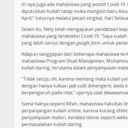
III-nya juga ada mahasiswa yang positif Covid 19
diputuskan kuliah tatap muka mungkin baru bisa
April,” tuturnya melalui pesan singkat, hari Selasa 
Selain itu, Nety telah mengajukan pendataan kep
mahasiswa yang terdeteksi Covid 19. “Saya suda
yang lebih serius dengan
google form
untuk pemet
Adapun tanggapan dari beberapa mahasiswa terka
mahasiswa Program Studi Manajemen, Muhammad
kuliah daring, terutama dalam penyampaian materi
“Tidak setuju
sih
, karena memang mata kuliah ya
dengan hanya tulisan jadi sulit dimengerti, beda
berpengaruh pada nilai,” ujarnya saat diwawancar
Sama halnya seperti Rifan, mahasiswa Fakultas 
perpanjangan kuliah online, karena kurang efekti
penyampaian materi, kendala teknis seperti websi
permasalahan kuliah daring.