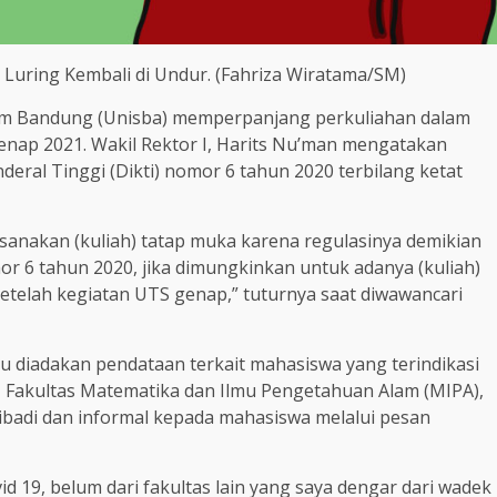
h Luring Kembali di Undur. (Fahriza Wiratama/SM)
lam Bandung (Unisba) memperpanjang perkuliahan dalam
genap 2021. Wakil Rektor I, Harits Nu’man mengatakan
deral Tinggi (Dikti) nomor 6 tahun 2020 terbilang ketat
ksanakan (kuliah) tatap muka karena regulasinya demikian
mor 6 tahun 2020, jika dimungkinkan untuk adanya (kuliah)
telah kegiatan UTS genap,” tuturnya saat diwawancari
u diadakan pendataan terkait mahasiswa yang terindikasi
I Fakultas Matematika dan Ilmu Pengetahuan Alam (MIPA),
ibadi dan informal kepada mahasiswa melalui pesan
d 19, belum dari fakultas lain yang saya dengar dari wadek