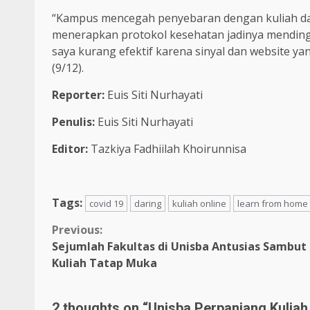
“Kampus mencegah penyebaran dengan kuliah dal
menerapkan protokol kesehatan jadinya mendin
saya kurang efektif karena sinyal dan website ya
(9/12).
Reporter:
Euis Siti Nurhayati
Penulis:
Euis Siti Nurhayati
Editor:
Tazkiya Fadhiilah Khoirunnisa
Tags:
covid 19
daring
kuliah online
learn from home
Previous:
Sejumlah Fakultas di Unisba Antusias Sambut
Kuliah Tatap Muka
2 thoughts on “
Unisba Perpanjang Kulia