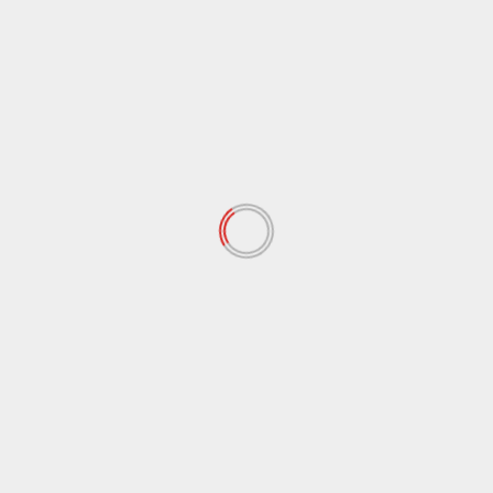
Nama
*
Email
*
Situs Web
Simpan nama, email, dan situs web saya pada
peramban ini untuk komentar saya berikutnya.