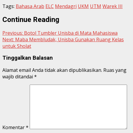
Tags:
Bahasa Arab
ELC
Mendagri
UKM
UTM
Warek III
Continue Reading
Previous:
Botol Tumbler Unisba di Mata Mahasiswa
Next:
Maba Membludak, Unisba Gunakan Ruang Kelas
untuk Sholat
Tinggalkan Balasan
Alamat email Anda tidak akan dipublikasikan.
Ruas yang
wajib ditandai
*
Komentar
*