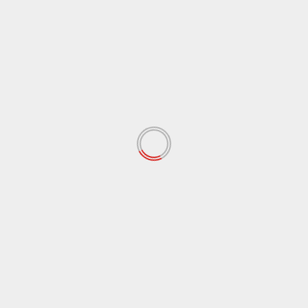
Nama
*
Email
*
Situs Web
Simpan nama, email, dan situs web saya pada
peramban ini untuk komentar saya berikutnya.