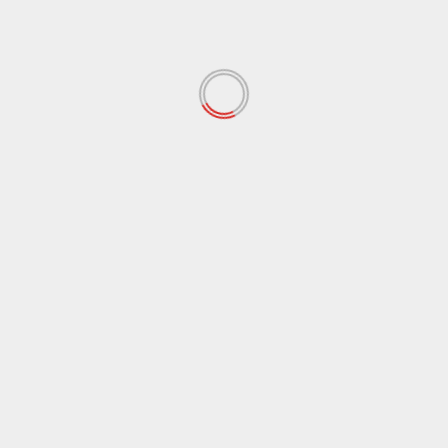
Reporter:
Linda Puji Yanti & Nabil Fadilah
Budiman/SM
Penulis:
Siska Vania/SM
Editor:
Alfira Putri Marcheliana Idris/SM
Tags:
keterangan
penembakan gas air mata
saksi
Previous:
Pernyataan Rektor dan KBMU Soal Penembakan
Gas Air Mata
Next:
Hadiri Undangan di Gedung Sate, Anggota BEM
FH Unisba Diberhentikan