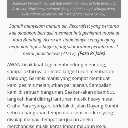
diadakan berhasil memikat hati penikmat musik di Kota Bandung.
Acara ini, tidak hanya sebagai ajang berjualan tapi sebagai ajang
silaturahmi pecinta musik metal pada Selasa (31/12).
Sambil menyelam minum air. Recordfest yang pertama
kali diadakan berhasil memikat hati penikmat musik di
Kota Bandung. Acara ini, tidak hanya sebagai ajang
berjualan tapi sebagai ajang silaturahmi pecinta musik
metal pada Selasa (31/12).
(Faza R/ Jobs)
AWAN tidak kuat lagi membendung mendung,
sampai akhirnya air mata langit turun membasahi
Bandung. Gerimis manis yang sempat membuat
kami pesimis melanjutkan perjalanan. Sampailah
kami di sebuah bangunan.
Seakan-akan disambut,
langkah kami diiringi lantunan musik heavy metal.
Graha Parahyangan, terletak di jalan Dayang Sumbi
sebuah bangunan tempo dulu semi modern yang
disulap menjadi tempat berjualan aneka
merchandise musik keras impor maupun lokal.