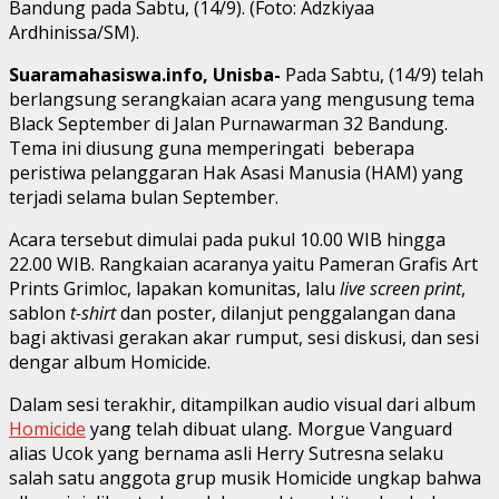
Bandung pada Sabtu, (14/9). (Foto: Adzkiyaa
Ardhinissa/SM).
Suaramahasiswa.info, Unisba-
Pada Sabtu, (14/9) telah
berlangsung serangkaian acara yang mengusung tema
Black September di Jalan Purnawarman 32 Bandung.
Tema ini diusung guna memperingati beberapa
peristiwa pelanggaran Hak Asasi Manusia (HAM) yang
terjadi selama bulan September.
Acara tersebut dimulai pada pukul 10.00 WIB hingga
22.00 WIB. Rangkaian acaranya yaitu Pameran Grafis Art
Prints Grimloc, lapakan komunitas, lalu
live screen print
,
sablon
t-shirt
dan poster, dilanjut penggalangan dana
bagi aktivasi gerakan akar rumput, sesi diskusi, dan sesi
dengar album Homicide.
Dalam sesi terakhir, ditampilkan audio visual dari album
Homicide
yang telah dibuat ulang
.
Morgue Vanguard
alias Ucok yang bernama asli Herry Sutresna selaku
salah satu anggota grup musik Homicide ungkap bahwa