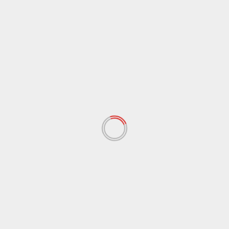
Next
DAMFD Memberhentikan Pelaksanaan Aker BEMF
Periode 2023/202
 yang wajib ditandai
*