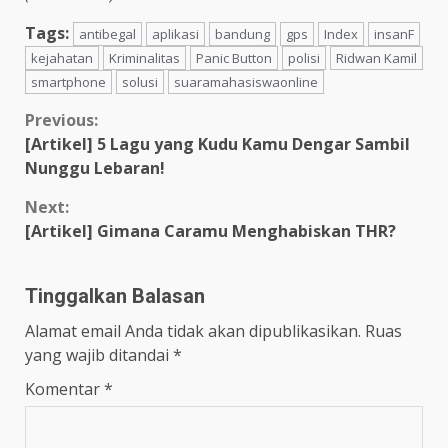
Tags:
antibegal
aplikasi
bandung
gps
Index
insanF
kejahatan
Kriminalitas
Panic Button
polisi
Ridwan Kamil
smartphone
solusi
suaramahasiswaonline
Previous:
[Artikel] 5 Lagu yang Kudu Kamu Dengar Sambil
Nunggu Lebaran!
Next:
[Artikel] Gimana Caramu Menghabiskan THR?
Tinggalkan Balasan
Alamat email Anda tidak akan dipublikasikan.
Ruas
yang wajib ditandai
*
Komentar
*