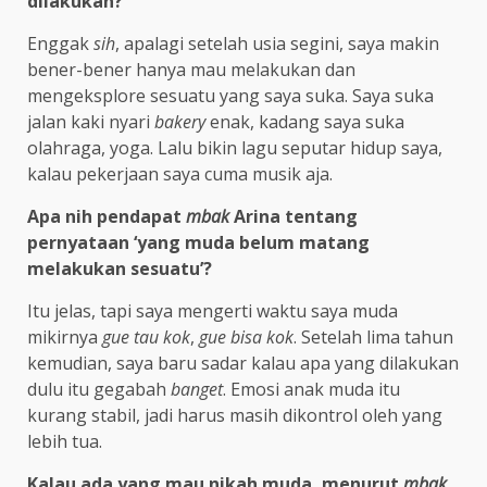
dilakukan?
Enggak
sih
, apalagi setelah usia segini, saya makin
bener-bener hanya mau melakukan dan
mengeksplore sesuatu yang saya suka. Saya suka
jalan kaki nyari
bakery
enak, kadang saya suka
olahraga, yoga. Lalu bikin lagu seputar hidup saya,
kalau pekerjaan saya cuma musik aja.
Apa nih pendapat
mbak
Arina tentang
pernyataan ‘yang muda belum matang
melakukan sesuatu’?
Itu jelas, tapi saya mengerti waktu saya muda
mikirnya
gue tau kok
,
gue bisa kok
. Setelah lima tahun
kemudian, saya baru sadar kalau apa yang dilakukan
dulu itu gegabah
banget
. Emosi anak muda itu
kurang stabil, jadi harus masih dikontrol oleh yang
lebih tua.
Kalau ada yang mau nikah muda, menurut
mbak