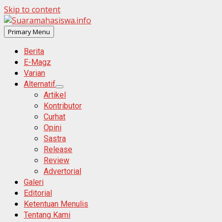
Skip to content
Primary Menu
Berita
E-Magz
Varian
Alternatif
Artikel
Kontributor
Curhat
Opini
Sastra
Release
Review
Advertorial
Galeri
Editorial
Ketentuan Menulis
Tentang Kami