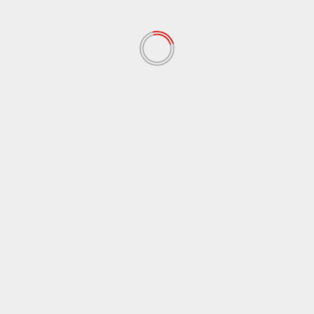
YOU MAY HAVE MISSED
Berita
Berita Harian
JPU Hadirkan Enam Saksi dalam Sidang Lanjutan
Aksi May Day 2026
Agustus 7, 2026