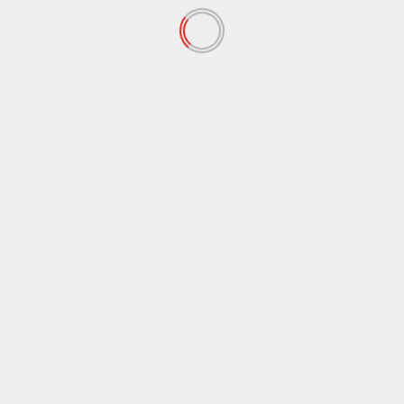
Berita
Berita Kampus
Parkir B3 Dekanat Jadi Penyimpanan Sementara
Barang Lelang
Agustus 4, 2026