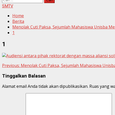
untuk:
SMTV
Home
Berita
Menolak Cuti Paksa, Sejumlah Mahasiswa Unisba Meng
1
1
Continue
Previous:
Menolak Cuti Paksa, Sejumlah Mahasiswa Unisba 
Reading
Tinggalkan Balasan
Alamat email Anda tidak akan dipublikasikan.
Ruas yang wa