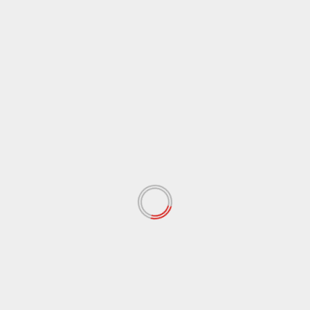
Reporter:
Dandi Pangestu Rusyanadi/SM, Siska
Vania/SM, & Linda Puji Yanti/SM
Penulis:
Dandi Pangestu Rusyanadi
Editor:
Linda Puji Yanti/SM
Tags:
FMIPA
lahan
mahasiswa
Parkir
Sempit
Unisba
Previous:
Ketimpangan Sistem Mengintai Pekerja Muda
Next:
FSTVLST dengan Nyanyian untuk Mereka yang
Terabaikan
Tinggalkan Balasan