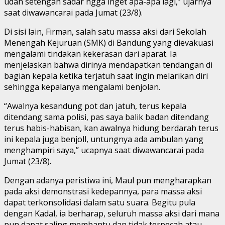
udah setengah sadar ngga inget apa-apa lagi,” ujarnya
saat diwawancarai pada Jumat (23/8).
Di sisi lain, Firman, salah satu massa aksi dari Sekolah
Menengah Kejuruan (SMK) di Bandung yang dievakuasi
mengalami tindakan kekerasan dari aparat. Ia
menjelaskan bahwa dirinya mendapatkan tendangan di
bagian kepala ketika terjatuh saat ingin melarikan diri
sehingga kepalanya mengalami benjolan.
“Awalnya kesandung pot dan jatuh, terus kepala
ditendang sama polisi, pas saya balik badan ditendang
terus habis-habisan, kan awalnya hidung berdarah terus
ini kepala juga benjoll, untungnya ada ambulan yang
menghampiri saya,” ucapnya saat diwawancarai pada
Jumat (23/8).
Dengan adanya peristiwa ini, Maul pun mengharapkan
pada aksi demonstrasi kedepannya, para massa aksi
dapat terkonsolidasi dalam satu suara. Begitu pula
dengan Kadal, ia berharap, seluruh massa aksi dari mana
pun dapat saling membantu dan tidak terpecah atau