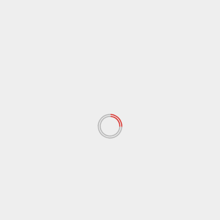
memilah sampah sekaligus memberikan
pengalaman kepada mahasiswa. Sementara itu,
Safarnaddin berharap mahasiswa yang telah
bersedia mengikuti PKM tersebut dapat
berkomitmen menjalankan program hingga selesai.
Reporter:
Siti Nur Halizah & Siska Vania/SM
Penulis:
Siti Nur Halizah/SM
Editor:
Linda Puji Yanti/SM
Catatan redaksi:
Redaksi telah menyunting isi berita
pada Rabu, (1/7) terkait struktur dan hasil wawancara