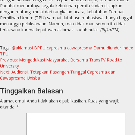
Padahal menurutnya segala kebutuhan pemilu sudah disiapkan
dengan matang, mulai dari rangkaian acara, kebutuhan Tempat
Pemilihan Umum (TPU) sampai database mahasiswa, hanya tinggal
menunggu pelaksanaan. Namun, mau tidak mau semua itu tidak
terlaksana karena keputusan aklamasi sudah bulat.
(Rifka/SM)
Tags:
@aklamasi
BPPU
capresma
cawapresma
Damu
diundur
Index
TPU
Continue
Previous:
Mengedukasi Masyarakat Bersama TransTV Road to
University
Reading
Next:
Audiensi, Tetapkan Pasangan Tunggal Capresma dan
Cawapresma Unisba
Tinggalkan Balasan
Alamat email Anda tidak akan dipublikasikan.
Ruas yang wajib
ditandai
*