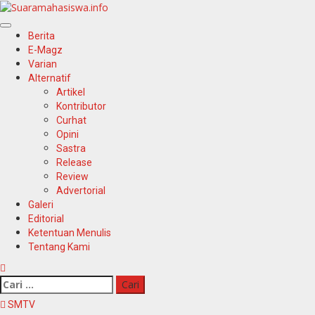
Skip
to
Primary
content
Berita
Menu
E-Magz
Varian
Alternatif
Artikel
Kontributor
Curhat
Opini
Sastra
Release
Review
Advertorial
Galeri
Editorial
Ketentuan Menulis
Tentang Kami
Cari
untuk:
SMTV