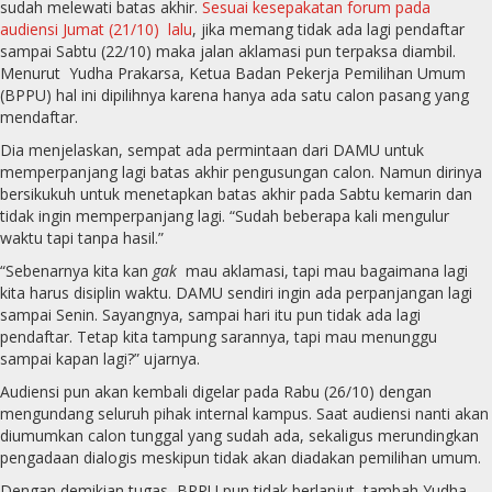
sudah melewati batas akhir.
Sesuai kesepakatan forum pada
audiensi Jumat (21/10) lalu
, jika memang tidak ada lagi pendaftar
sampai Sabtu (22/10) maka jalan aklamasi pun terpaksa diambil.
Menurut Yudha Prakarsa, Ketua Badan Pekerja Pemilihan Umum
(BPPU) hal ini dipilihnya karena hanya ada satu calon pasang yang
mendaftar.
Dia menjelaskan, sempat ada permintaan dari DAMU untuk
memperpanjang lagi batas akhir pengusungan calon. Namun dirinya
bersikukuh untuk menetapkan batas akhir pada Sabtu kemarin dan
tidak ingin memperpanjang lagi. “Sudah beberapa kali mengulur
waktu tapi tanpa hasil.”
“Sebenarnya kita kan
gak
mau aklamasi, tapi mau bagaimana lagi
kita harus disiplin waktu. DAMU sendiri ingin ada perpanjangan lagi
sampai Senin. Sayangnya, sampai hari itu pun tidak ada lagi
pendaftar. Tetap kita tampung sarannya, tapi mau menunggu
sampai kapan lagi?” ujarnya.
Audiensi pun akan kembali digelar pada Rabu (26/10) dengan
mengundang seluruh pihak internal kampus. Saat audiensi nanti akan
diumumkan calon tunggal yang sudah ada, sekaligus merundingkan
pengadaan dialogis meskipun tidak akan diadakan pemilihan umum.
Dengan demikian tugas BPPU pun tidak berlanjut, tambah Yudha.