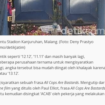
ntu Stadion Kanjuruhan, Malang. (Foto: Deny Prastyo
mo/detikJatim)
tik seperti ‘12.12’, ‘11.11’ dan masih banyak lagi,
eberapa perusahaan ternama untuk mengisyaratkan
i, angka tersebut bisa mudah diingat oleh khalayak karen
tau ‘13.12’.
isyaratkan sebuah frasa
All Cops Are Bastards
. Mengutip dar
ime film
yang ditulis oleh Paul Elliot, frasa
All Cops Are Bastard
 itu kemudian disingkat ‘ACAB’ oleh pekerja yang melakukan