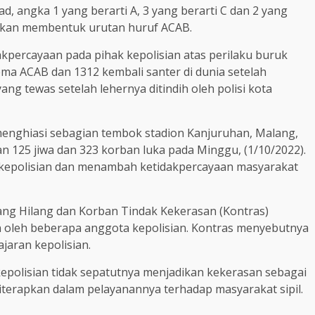
d, angka 1 yang berarti A, 3 yang berarti C dan 2 yang
 akan membentuk urutan huruf ACAB.
dakpercayaan pada pihak kepolisian atas perilaku buruk
ma ACAB dan 1312 kembali santer di dunia setelah
ng tewas setelah lehernya ditindih oleh polisi kota
menghiasi sebagian tembok stadion Kanjuruhan, Malang,
n 125 jiwa dan 323 korban luka pada Minggu, (1/10/2022).
 kepolisian dan menambah ketidakpercayaan masyarakat
rang Hilang dan Korban Tindak Kekerasan (Kontras)
n oleh beberapa anggota kepolisian. Kontras menyebutnya
ajaran kepolisian.
kepolisian tidak sepatutnya menjadikan kekerasan sebagai
 diterapkan dalam pelayanannya terhadap masyarakat sipil.