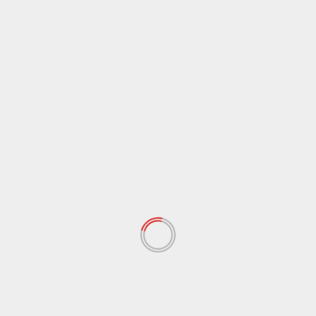
 yang wajib ditandai
*