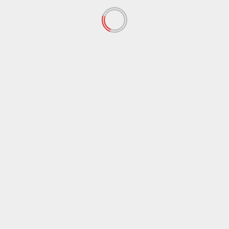
Berita
Berita Kampus
Parkir B3 Dekanat Jadi Penyimpanan Sementara
Barang Lelang
Agustus 4, 2026