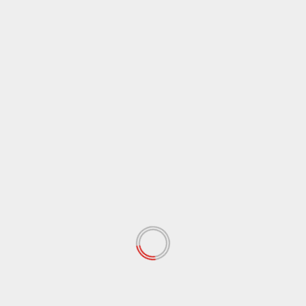
Suara Mahasiswa Selembar Edisi Juli 2024
Tinggalkan Balasan
Alamat email Anda tidak akan dipublikasikan.
Ruas
yang wajib ditandai
*
Komentar
*