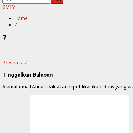
untuk:
SMTV
Home
7
7
Continue
Previous:
7
Reading
Tinggalkan Balasan
Alamat email Anda tidak akan dipublikasikan.
Ruas yang wa