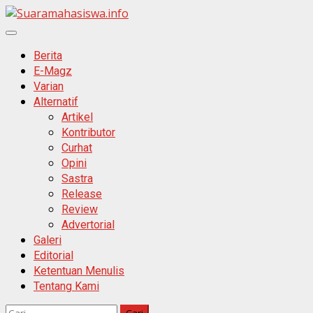
Skip
to
Primary
content
Menu
Berita
E-Magz
Varian
Alternatif
Artikel
Kontributor
Curhat
Opini
Sastra
Release
Review
Advertorial
Galeri
Editorial
Ketentuan Menulis
Tentang Kami
Cari