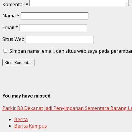
Komentar
*
Nama
*
Email
*
Situs Web
Simpan nama, email, dan situs web saya pada peramban
You may have missed
Parkir B3 Dekanat Jadi Penyimpanan Sementara Barang L
Berita
Berita Kampus