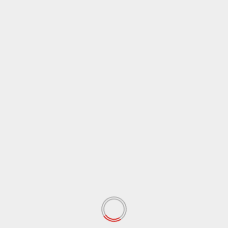
Tolak Revisi UU Penyiaran, Massa Jurnalis Gelar
Aksi Demonstrasi di Depan Gedung DPRD Jawa
Barat
Next:
Hasil Pengamatan Hilal Awal Zulhijah di
Observatorium Albiruni
Tinggalkan Balasan
Alamat email Anda tidak akan dipublikasikan.
Ruas
yang wajib ditandai
*
Komentar
*