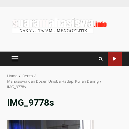
Home
Berita
Mahasiswa dan Dosen Unisba Hadapi Kuliah Daring
IMG_9778s
IMG_9778s