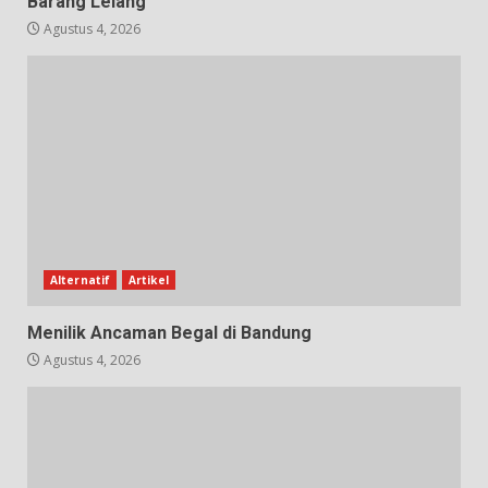
Barang Lelang
Agustus 4, 2026
Alternatif
Artikel
Menilik Ancaman Begal di Bandung
Agustus 4, 2026