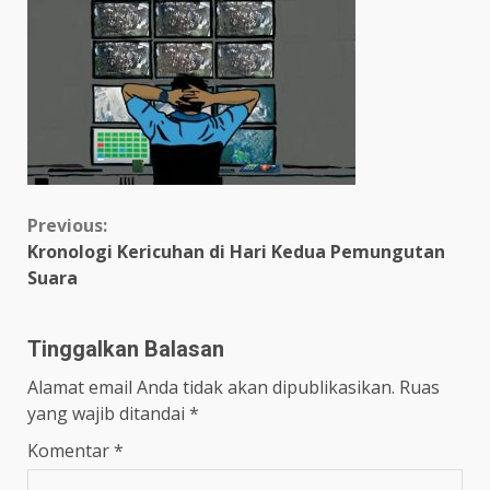
Previous:
Kronologi Kericuhan di Hari Kedua Pemungutan
Suara
Tinggalkan Balasan
Alamat email Anda tidak akan dipublikasikan.
Ruas
yang wajib ditandai
*
Komentar
*