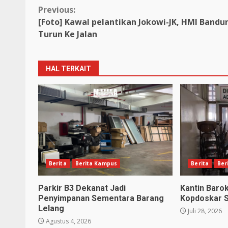
Previous:
[Foto] Kawal pelantikan Jokowi-JK, HMI Bandu
Turun Ke Jalan
HAL TERKAIT
Berita
Berita Kampus
Berita
Ber
Parkir B3 Dekanat Jadi
Kantin Baro
Penyimpanan Sementara Barang
Kopdoskar 
Lelang
Juli 28, 2026
Agustus 4, 2026