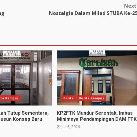
Next
ng
Nostalgia Dalam Milad STUBA Ke-2
ita Kampus
Berita
Berita Kampus
kah Tutup Sementara,
KP2FTK Mundur Serentak, Imbas
Susun Konsep Baru
Minimnya Pendampingan DAM FTK
Juli 6, 2026