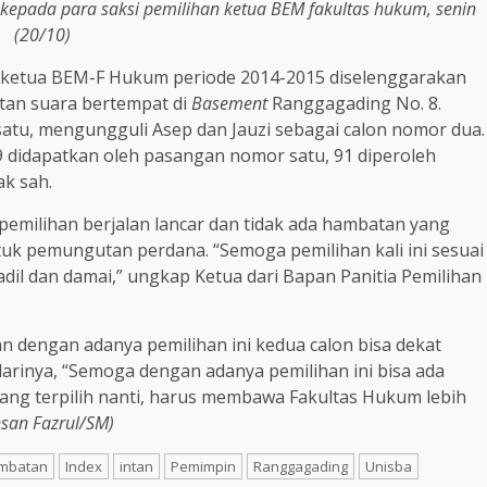
kepada para saksi pemilihan ketua BEM fakultas hukum, senin
(20/10)
 ketua BEM-F Hukum periode 2014-2015 diselenggarakan
utan suara bertempat di
Basement
Ranggagading No. 8.
atu, mengungguli Asep dan Jauzi sebagai calon nomor dua.
9 didapatkan oleh pasangan nomor satu, 91 diperoleh
ak sah.
emilihan berjalan lancar dan tidak ada hambatan yang
ntuk pemungutan perdana. “Semoga pemilihan kali ini sesuai
 adil dan damai,” ungkap Ketua dari Bapan Panitia Pemilihan
an dengan adanya pemilihan ini kedua calon bisa dekat
arinya, “Semoga dengan adanya pemilihan ini bisa ada
ng terpilih nanti, harus membawa Fakultas Hukum lebih
nsan Fazrul/SM)
mbatan
Index
intan
Pemimpin
Ranggagading
Unisba