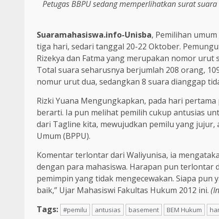
Petugas BBPU sedang memperlihatkan surat suara 
Suaramahasiswa.info-Unisba
, Pemilihan umum
tiga hari, sedari tanggal 20-22 Oktober. Pemung
Rizekya dan Fatma yang merupakan nomor urut s
Total suara seharusnya berjumlah 208 orang, 10
nomur urut dua, sedangkan 8 suara dianggap tid
Rizki Yuana Mengungkapkan, pada hari pertama p
berarti. Ia pun melihat pemilih cukup antusias u
dari Tagline kita, mewujudkan pemilu yang jujur,
Umum (BPPU).
Komentar terlontar dari Waliyunisa, ia mengatak
dengan para mahasiswa. Harapan pun terlontar d
pemimpin yang tidak mengecewakan. Siapa pun ya
baik,” Ujar Mahasiswi Fakultas Hukum 2012 ini.
(I
Tags:
#pemilu
antusias
basement
BEM Hukum
ha