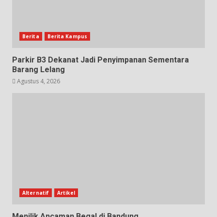
Berita
Berita Kampus
Parkir B3 Dekanat Jadi Penyimpanan Sementara
Barang Lelang
Agustus 4, 2026
Alternatif
Artikel
Menilik Ancaman Begal di Bandung