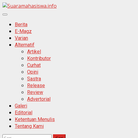
Skip
to
Primary
content
Menu
Berita
E-Magz
Varian
Alternatif
Artikel
Kontributor
Curhat
Opini
Sastra
Release
Review
Advertorial
Galeri
Editorial
Ketentuan Menulis
Tentang Kami
Cari