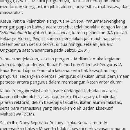
Minggu, (25/01). Melalui programnya, IA Unisba bertujuan untuk
mendorong sinergi antara pihak alumni, universitas, mahasiswa, dan
masyarakat.
Ketua Panitia Pelantikan Pengurus IA Unisba, Yanuar Mewengkang
mengungkapkan bahwa acara tersebut telah berakhir dengan lancar.
“
Alhamdulillah
kegiatan hari ini lancar, karena pelantikan IKA (Ikatan
Keluarga Alumni
, Red)
ini sudah dipersiapkan jauh-jauh hari sejak
Desember dan secara teknis, di dua minggu setelah Januari.”
Ungkapnya saat wawancara pada Sabtu,(25/01).
Yanuar menjelaskan, setelah pengurus IA dilantik maka kegiatan
akan dilanjutkan dengan Rapat Pleno I dan Orientasi Pengurus IA.
Pada Pleno I diputuskan tata laksana serta hak-kewajiban bagi
pengurus, sedangkan orientasi pengurus dilakukan untuk penyamaan
persepsi antara pengurus dalam membangun ikatan antar alumni.
Ia pun mengapresiasi antusiasme undangan terhadap acara ini
karena dihadiri oleh sivitas akademika. Di antaranya, hadir dari
jajaran rektorat, dekan beberapa fakultas, ikatan alumni fakultas,
serta para mahasiswa yang diwakilkan oleh Badan Eksekutif
Mahasiswa (BEM).
Selain itu, Dony Septriana Rosady selaku Ketua Umum IA
menegaskan bahwa IA sendiri tidak dibawahi oleh yayasan maupun