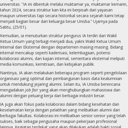
universitas. ”IA ini dibentuk melalui muktamar ya, muktamar kemarin,
tahun 2024, secara struktur kan kita ini berpisah dari yayasan
maupun universitas tapi secara historikal secara sejarah kami tetap
menjadi bagian besar dari keluarga besar Unisba.”
Ujarnya pada
Sabtu
, (25/01).
Kemudian, ia menuturkan struktur pengurus IA terdiri dari Wakil
Ketua Umum yang terbagi menjadi dua, yakni Wakil Ketua Umum
Internal dan Eksternal dengan departemen masing-masing. Bidang
internal mencakup seperti kaderisasi, kelembagaan, potensi
kolaborasi alumni, dan kajian internal, sementara eksternal meliputi
media komunikasi, kemitraan, dan kebijakan publik.
Nantinya, IA akan melakukan beberapa program seperti pengelolaan
organisasi yang optimal dan pembangunan basis data kealumnian
untuk mendukung jejaring alumni. Selain itu, IA Unisba berencana
mengadakan
job fair
yang akan menghubungkan mahasiswa dan
alumni dengan peluang kerja dari berbagai industri besar.
IA juga akan fokus pada kolaborasi dalam bidang kesehatan dan
keselamatan kerja dengan pelatihan yang melibatkan alumni dari
berbagai fakultas. Kolaborasi ini melibatkan senior-senior yang telah
sukses, baik sebagai pengusaha maupun pekerjaan profesional
lainnya. Kegiatan terdekat yang akan dilakukan adalah bakti sosial