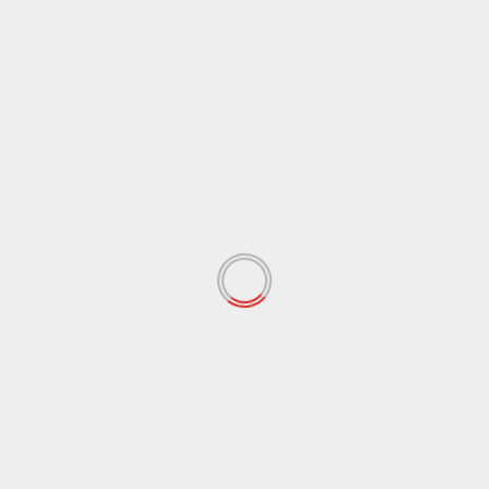
Berita
Berita Harian
JPU Hadirkan Enam Saksi dalam Sidang Lanjutan
Aksi May Day 2026
Agustus 7, 2026