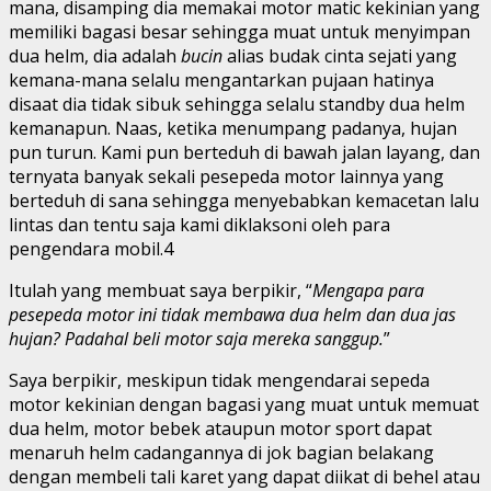
mana, disamping dia memakai motor matic kekinian yang
memiliki bagasi besar sehingga muat untuk menyimpan
dua helm, dia adalah
bucin
alias budak cinta sejati yang
kemana-mana selalu mengantarkan pujaan hatinya
disaat dia tidak sibuk sehingga selalu standby dua helm
kemanapun. Naas, ketika menumpang padanya, hujan
pun turun. Kami pun berteduh di bawah jalan layang, dan
ternyata banyak sekali pesepeda motor lainnya yang
berteduh di sana sehingga menyebabkan kemacetan lalu
lintas dan tentu saja kami diklaksoni oleh para
pengendara mobil.4
Itulah yang membuat saya berpikir, “
Mengapa para
pesepeda motor ini tidak membawa dua helm dan dua jas
hujan? Padahal beli motor saja mereka sanggup.
”
Saya berpikir, meskipun tidak mengendarai sepeda
motor kekinian dengan bagasi yang muat untuk memuat
dua helm, motor bebek ataupun motor sport dapat
menaruh helm cadangannya di jok bagian belakang
dengan membeli tali karet yang dapat diikat di behel atau