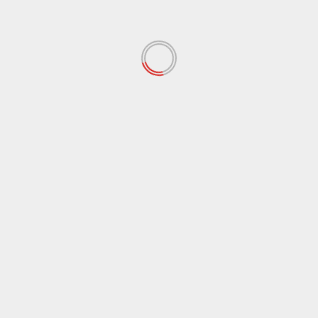
t dengan perjanjian dengan mahasiswa pada tanggal 17 Juli
s yang mengintimadasi mahasiswa yang menyampaikan
ahkan keinginannya agar pihak kampus dapat
imbangan poin pertama di Surat Keputusan No : 1/I/ SK-
arnya itu kan menjadi dampak buat kita juga kan, ketika SK
ut internal, padahal
kan
jelas pula itu berdampak pada kita
ya.
Next
Klinik Unisba Ditunjuk Sebagai Tempat Pemberia