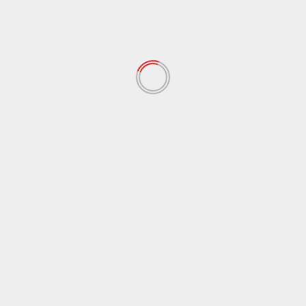
isba
Next
Proses Pembubaran Dana Pensiun Unisb
 yang wajib ditandai
*